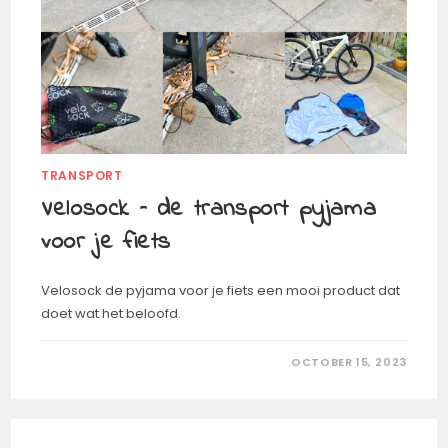
TRANSPORT
Velosock – de transport pyjama
voor je fiets
Velosock de pyjama voor je fiets een mooi product dat
doet wat het beloofd.
ON
COMMENTS OFF
OCTOBER 15, 2023
VELOSOCK
–
DE
TRANSPORT
PYJAMA
VOOR