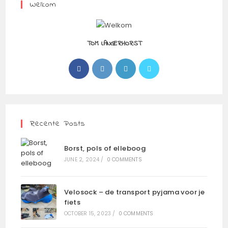
JE
Welkom
FIETS
TOM LANGERHORST
Opens
Opens
Opens
Opens
in
in
in
in
a
a
a
a
new
new
new
new
tab
tab
tab
tab
Recente Posts
Borst, pols of elleboog
JUNE 2, 2024
/
0 COMMENTS
Velosock – de transport pyjama voor je
fiets
OCTOBER 15, 2023
/
0 COMMENTS